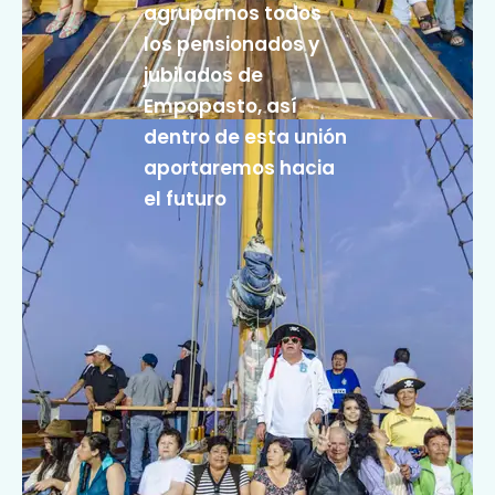
agruparnos todos
los pensionados y
jubilados de
Empopasto, así
dentro de esta unión
aportaremos hacia
el futuro