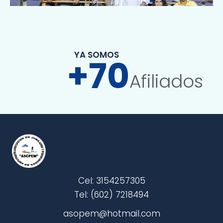
YA SOMOS
+
70
Afiliados
Cel: 3154257305
Tel: (602) 7218494
asopem@hotmail.com